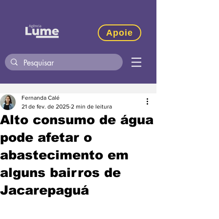
Apoie
Fernanda Calé
21 de fev. de 2025
2 min de leitura
Alto consumo de água
pode afetar o
abastecimento em
alguns bairros de
Jacarepaguá