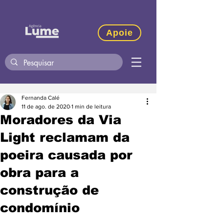
Apoie
Fernanda Calé
11 de ago. de 2020
1 min de leitura
Moradores da Via
Light reclamam da
poeira causada por
obra para a
construção de
condomínio