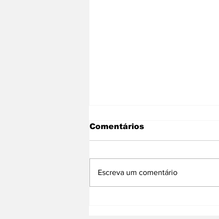
Comentários
Escreva um comentário
Jovens de 16 a 18 anos
têm até 8 de maio para