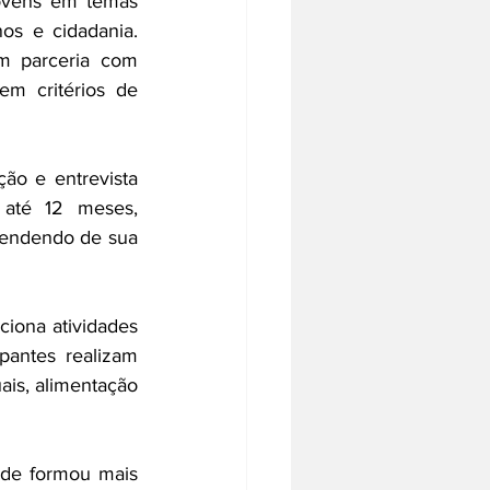
ovens em temas 
s e cidadania. 
 parceria com 
m critérios de 
ão e entrevista 
até 12 meses, 
pendendo de sua 
ciona atividades 
antes realizam 
is, alimentação 
de formou mais 