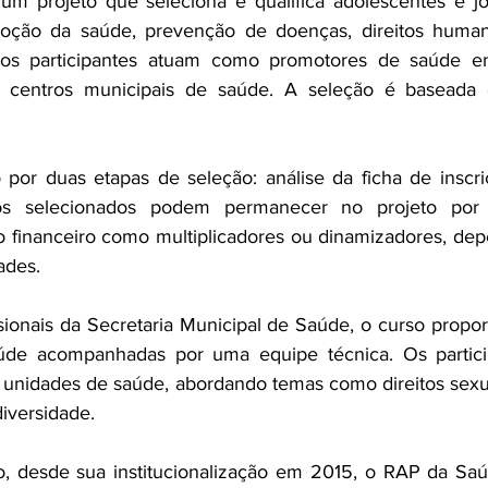
 projeto que seleciona e qualifica adolescentes e j
oção da saúde, prevenção de doenças, direitos humano
os participantes atuam como promotores de saúde em
 e centros municipais de saúde. A seleção é baseada e
or duas etapas de seleção: análise da ficha de inscriç
nos selecionados podem permanecer no projeto por 
o financeiro como multiplicadores ou dinamizadores, de
ades.
sionais da Secretaria Municipal de Saúde, o curso propor
de acompanhadas por uma equipe técnica. Os particip
unidades de saúde, abordando temas como direitos sexua
diversidade.
, desde sua institucionalização em 2015, o RAP da Saú