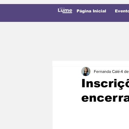
Página Inicial
Event
Fernanda Calé
4 de
Inscriç
encerr