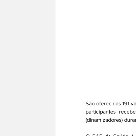
São oferecidas 191 v
participantes receb
(dinamizadores) dura