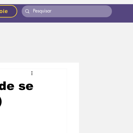
oie
de se
)