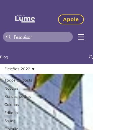
Apoie
Blog
Eleições 2022
Todos os posts
Notícias
Rio das pedras
Colunas
Editorial
Saúde
Opinião