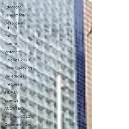
Educação
Saneamento
Desordem
urbana
Política
Cultura
Violência
Eleições 2020
Lume Checking
Variedades
Freguesia
IHBAJA
Eventos
ACONTECE
Eleições 2022
Oportunidades